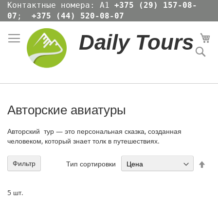
Skip
Контактные номера: А1
+375 (29) 157-08-
to
07
;
+375 (44) 520-08-07
Content
Daily Tours
Мо
По
Авторские авиатуры
Авторский тур — это персональная сказка, созданная
человеком, который знает толк в путешествиях
.
Сор
Фильтр
Тип сортировки
по
воз
Уст
5
шт.
по
убы