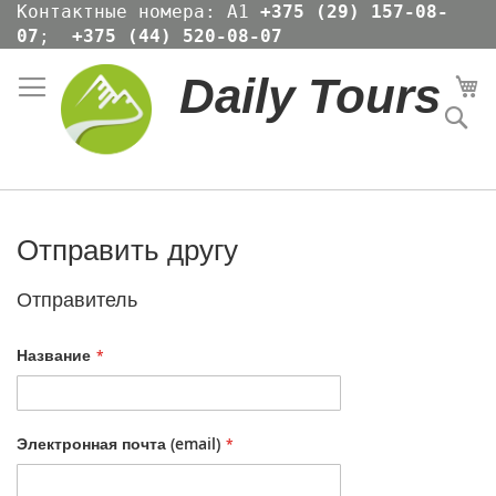
Skip
Контактные номера: А1
+375 (29) 157-08-
to
07
;
+375 (44) 520-08-07
Content
Daily Tours
Мо
По
Отправить другу
Отправитель
Название
Электронная почта (email)