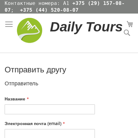
Skip
Контактные номера: А1
+375 (29) 157-08-
to
07
;
+375 (44) 520-08-07
Content
Daily Tours
Мо
По
Отправить другу
Отправитель
Название
Электронная почта (email)