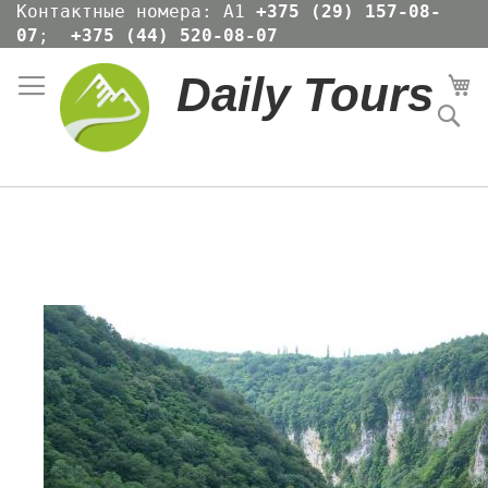
Skip
Контактные номера: А1
+375 (29) 157-08-
to
07
;
+375 (44) 520-08-07
Content
Daily Tours
Мо
По