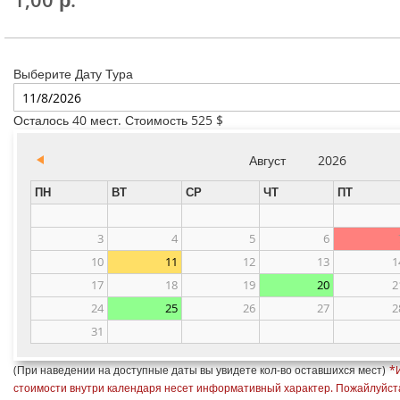
1,00 р.
Выберите Дату Тура
Осталось 40 мест. Стоимость 525 $
Август
2026
ПН
ВТ
СР
ЧТ
ПТ
3
4
5
6
10
11
12
13
1
17
18
19
20
2
24
25
26
27
2
31
(При наведении на доступные даты вы увидете кол-во оставшихся мест)
*
стоимости внутри календаря несет информативный характер.
Пожайлуйста