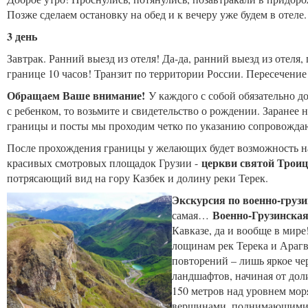
Позже сделаем остановку на обед и к вечеру уже будем в отеле.
3 день
Завтрак. Ранний выезд из отеля! Да-да, ран
ний выезд из отеля,
границе 10 часов! Транзит по территории России. Пересечени
Обращаем Ваше внимание!
У каждого с собой обязательно д
с ребенком, то возьмите и свидетельство о рождении. Заранее
границы и посты мы проходим четко по указанию сопровождаю
После прохождения границы у желающих будет возможность на
церкви святой Троиц
красивых смотровых площадок Грузии -
потрясающий вид на гору Казбек и долину реки Терек.
Экскурсия по военно-грузи
Военно-Грузинская
самая…
Кавказе, да и вообще в мире
лощинам рек Терека и Арагви
повторений – лишь яркое ч
ландшафтов, начиная от дол
150 метров над уровнем мор
вершинами, поднимающимис