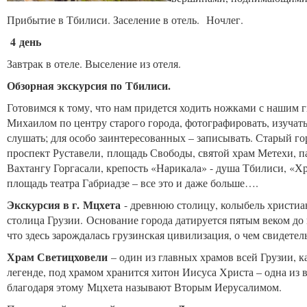
Прибытие в Тбилиси. Заселение в отель. Ночлег.
4 день
Завтрак в отеле. Выселение из отеля.
Обзорная экскурсия по Тбилиси.
Готовимся к тому, что нам придется ходить ножками с нашим 
Михаилом по центру старого города, фотографировать, изучать
слушать; для особо заинтересованных – записывать. Старый го
проспект Руставели, площадь Свободы, святой храм Метехи, 
Вахтангу Горгасали, крепость «Нарикала» - душа Тбилиси, «Х
площадь театра Габриадзе – все это и даже больше….
Экскурсия в г. Мцхета
- древнюю столицу, колыбель христиан
столица Грузии. Основание города датируется пятым веком до
что здесь зарождалась грузинская цивилизация, о чем свидет
Храм Светицховели
– один из главных храмов всей Грузии, 
легенде, под храмом хранится хитон Иисуса Христа – одна из
благодаря этому Мцхета называют Вторым Иерусалимом.