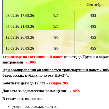
Сентябрь
03.09.26-17.09.26
525
485
07.09.26-21.09.26
525
485
12.09.26-26.09.26
495
455
16.09.26-30.09.26
495
455
+транспортно-гостиничный пакет
(проезд до Грузии и обра
завтраками)
- 100$
При бронировании оплачивается транспортный пакет -100$
белорусских рублях по курсу НБ+2%.
Кобулети: дети до 12 лет -
скидка 20$
Доплата за одноместное размещение -
185
$
В стоимость включено:
услуги сопровождающего ;