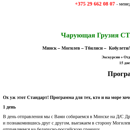
+375 29 662 08 07
- мен
Чарующая Грузия 
Минск – Могилев – Тбилиси – Кобулети/
Экскурсии + Отд
15 дне
Програ
Ох уж этот Стандарт! Программа для тех, кто и на море хоч
1 день
В день отправления мы с Вами собираемся в Минске на Д/С Дру
и познакомившись друг с другом, выезжаем в сторону Могилева
отправляемся на беларуско-российскую границу.