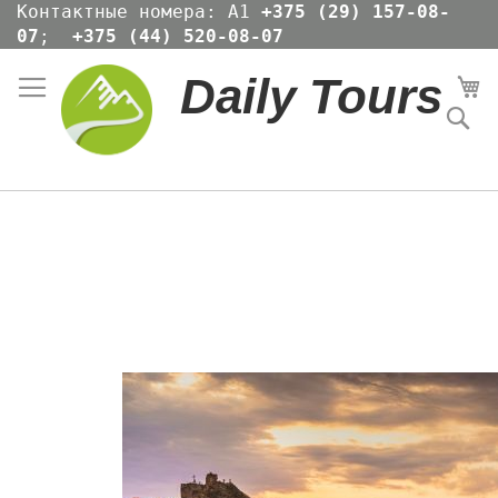
Skip
Контактные номера: А1
+375 (29) 157-08-
to
07
;
+375 (44) 520-08-07
Content
Daily Tours
Мо
По