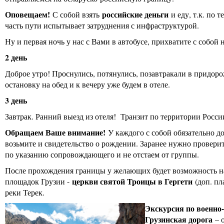
Оповещаем!
российские деньги
С собой взять
и еду, т.к. по 
часть пути испытывает затруднения с инфраструктурой.
Ну и первая ночь у нас с Вами в автобусе, прихватите с собо
2 день
Доброе утро! Проснулись, потянулись, позавтракали в придор
остановку на обед и к вечеру уже будем в отеле.
3 день
Завтрак. Ранний выезд из отеля! Транзит по территории Росс
Обращаем Ваше внимание!
У каждого с собой обязательно до
возьмите и свидетельство о рождении. Заранее нужно провери
по указанию сопровождающего и не отстаем от группы.
После прохождения границы у желающих будет возможность на
церкви святой Троицы в Гергети
площадок Грузии -
(доп. пл
реки Терек.
Экскурсия по военно-
Грузинская дорога
– о