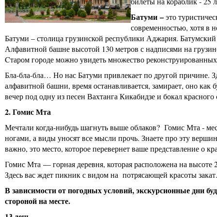
билеты на кораблик - 25 
Батуми
–
это туристичес
современностью, хотя в 
Батуми – столица грузинской республики Аджария. Батумский 
Алфавитной башне высотой 130 метров с надписями на грузинс
Cтаром городе можно увидеть множество реконструированных
Бла-бла-бла… Но нас Батуми привлекает по другой причине. Зд
алфавитной башни, время останавливается, замирает, оно как б
вечер под одну из песен Вахтанга Кикабидзе и бокал красного 
2. Гомис Мта
Мечтали когда-нибудь шагнуть выше облаков? Гомис Мта - мест
ногами, а виды уносят все мысли прочь. Знаете про эту верши
важно, это место, которое перевернет ваше представление о кр
Гомис Мта — горная деревня, которая расположена на высоте 2
Здесь вас ждет пикник с видом на потрясающей красоты закат
В зависимости от погодных условий, экскурсионные дни б
стороной на месте.
13 день