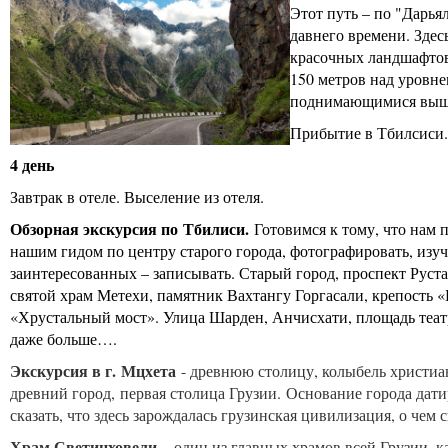
Этот путь – по "Дарья
давнего времени. Здес
красочных ландшафтов,
150 метров над уровн
поднимающимися выше
Прибытие в Тбилсиси.
4 день
Завтрак в отеле. Выселение из отеля.
Обзорная экскурсия по
Тбилиси.
Готовимся к тому, что нам 
нашим гидом по центру старого города, фотографировать, изуча
заинтересованных – записывать. Старый город, проспект Руст
святой храм Метехи, памятник Вахтангу Горгасали, крепость 
«Хрустальный мост». Улица Шарден, Анчисхати, площадь театр
даже больше….
Экскурсия в г. Мцхета
- древнюю столицу, колыбель христиа
древний город, первая столица Грузии. Основание города дат
сказать, что здесь зарождалась грузинская цивилизация, о че
Храм Светицховели
– один из главных храмов всей Грузии, 