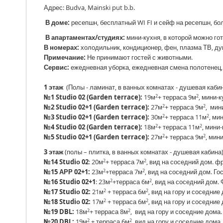
Адрес: Budva, Mainski put b.b.
В доме:
ресепшн, бесплатный WI FI и сейф на ресепшн, б
В апартаментах/студиях:
мини-кухня, в которой можно го
В номерах:
холодильник, кондиционер, фен, плазма ТВ, д
Примечание:
Не принимают гостей с животными.
Сервис:
ежедневная уборка, ежедневная смена полотенец, с
1 этаж
(Полы - ламинат, в ванных комнатах - душевая каби
2
2
№1 Studio 02 (Garden terrace):
19м
+ терраса 9м
, мини-
2
2
№2 Studio 02+1 (Garden terrace):
27м
+ терраса 9м
, мин
2
2
№3 Studio 02+1 (Garden terrace):
30м
+ терраса 11м
, ми
2
2
№4 Studio 02 (Garden terrace):
18м
+ терраса 11м
, мини
2
2
№5 Studio 02+1 (Garden terrace):
27м
+ терраса 9м
, мин
3 этаж
(полы – плитка, в ванных комнатах - душевая кабина
2
2
№14 Studiо 02
: 20м
+ терраса 7м
, вид на соседний дом. 
2
2
№15 АРР 02+1:
23м
+терраса 7м
, вид на соседний дом. Г
2
2
№16 Studio 02+1
: 23м
+терраса 6м
, вид на соседний дом.
2
2
№17 Studiо 02:
21м
+ терраса 6м
, вид на гору и соседние
2
2
№18 Studiо 02:
17м
+ терраса 6м
, вид на гору и соседние
2
2
№19 DBL:
18м
+ терраса 8м
, вид на гору и соседние дома
2
2
№20
DBL
:
19м
+ терраса 6м
, вид на гору и соседние дома