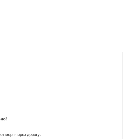
ьно!
т моря через дорогу.