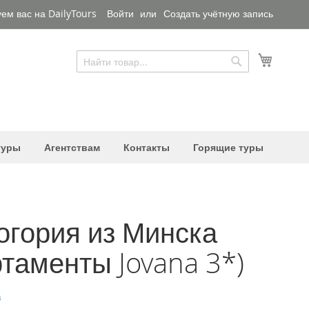
ем вас на DailyTours
Войти
Создать учётную запись
Моя ко
Поиск
Поиск
туры
Агентствам
Контакты
Горящие туры
огория из Минска
таменты Jovana 3*)
в