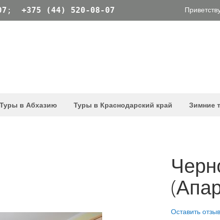
Приветству
07
;
+375 (44) 520-08-07
Туры в Абхазию
Туры в Краснодарский край
Зимние 
Черн
(Апар
Оставить отзы