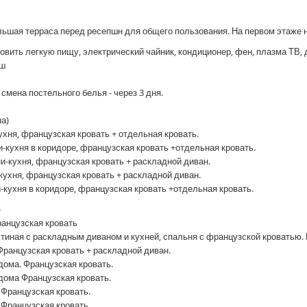
ольшая терраса перед ресепшн для общего пользования. На первом этаже 
товить легкую пищу, электрический чайник, кондиционер, фен, плазма ТВ,
уш
мена постельного белья - через 3 дня.
на)
кухня, французская кровать + отдельная кровать.
и-кухня в коридоре, французская кровать +отдельная кровать.
ни-кухня, французская кровать + раскладной диван.
-кухня, французская кровать + раскладной диван.
и-кухня в коридоре, французская кровать +отдельная кровать.
)
французская кровать
остиная с раскладным диваном и кухней, спальня с французской кроватью.
 Французская кровать + раскладной диван.
 дома. Французская кровать.
 дома Французская кровать.
. Французская кровать.
. Французская кровать.