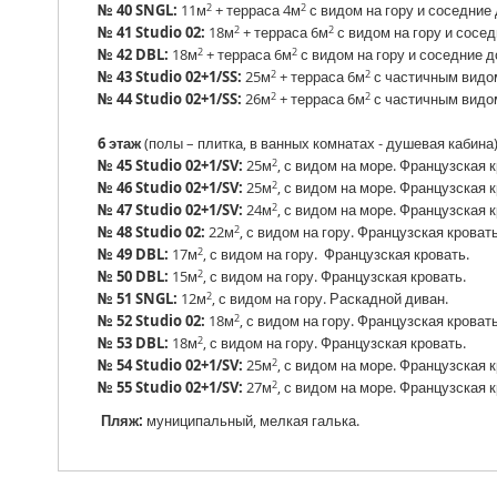
2
2
№ 40 SNGL:
11м
+ терраса 4м
с видом на гору и соседние
2
2
№ 41 Studio 02:
18м
+ терраса 6м
с видом на гору и сосед
2
2
№ 42 DBL:
18м
+ терраса 6м
с видом на гору и соседние д
2
2
№ 43 Studio 02+1/SS:
25м
+ терраса 6м
с частичным видом
2
2
№ 44 Studio 02+1/SS:
26м
+ терраса 6м
с частичным видом
6 этаж
(полы – плитка, в ванных комнатах - душевая кабина
2
№ 45 Studio 02+1/SV:
25м
, с видом на море. Французская 
2
№ 46 Studio 02+1/SV:
25м
, с видом на море. Французская 
2
№ 47 Studio 02+1/SV:
24м
, с видом на море. Французская 
2
№ 48 Studio 02:
22м
, с видом на гору. Французская кроват
2
№ 49
DBL
:
17м
, с видом на гору. Французская кровать.
2
№ 50
DBL
:
15м
, с видом на гору. Французская кровать.
2
№ 51 SNGL:
12м
, с видом на гору. Раскадной диван.
2
№ 52 Studio 02:
18м
, с видом на гору. Французская кровать
2
№ 53
DBL
:
18м
, с видом на гору. Французская кровать.
2
№ 54 Studio 02+1/SV:
25м
, с видом на море. Французская 
2
№ 55 Studio 02+1/SV:
27м
, с видом на море. Французская 
Пляж:
муниципальный, мелкая галька.