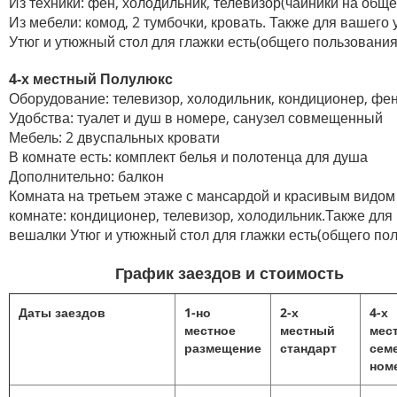
Из техники: фен, холодильник, телевизор(чайники на обще
Из мебели: комод, 2 тумбочки, кровать. Также для вашего
Утюг и утюжный стол для глажки есть(общего пользования
4-х местный Полулюкс
Оборудование:
телевизор, холодильник, кондиционер, фен
Удобства:
туалет и душ в номере, санузел совмещенный
Мебель:
2 двуспальных кровати
В комнате есть: комплект белья и полотенца для душа
Дополнительно:
балкон
Комната на третьем этаже с мансардой и красивым видом 
комнате: кондиционер, телевизор, холодильник.Также для
вешалки Утюг и утюжный стол для глажки есть(общего пол
График заездов и стоимость
Даты заездов
1-но
2-х
4-х
местное
местный
мес
размещение
стандарт
сем
ном