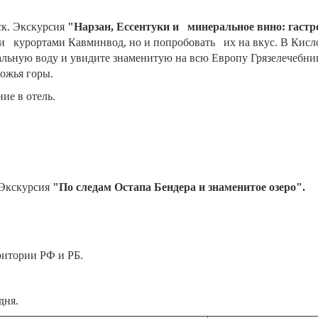
ск. Экскурсия
"
Нарзан, Ессентуки и минеральное вино: гаст
ми курортами Кавминвод, но и попробовать их на вкус. В Кис
ральную воду и увидите знаменитую на всю Европу Грязелечебни
ножья горы.
ние в отель.
. Экскурсия
"По следам Остапа Бендера и знаменитое озеро".
рритории РФ и РБ.
дня.