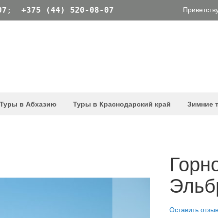
Приветству
07
;
+375 (44) 520-08-07
Туры в Абхазию
Туры в Краснодарский край
Зимние 
Горн
Эльб
Оставить отзы