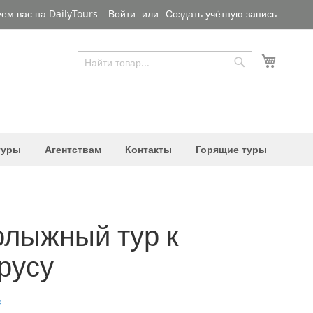
ем вас на DailyTours
Войти
Создать учётную запись
Моя ко
Поиск
Поиск
туры
Агентствам
Контакты
Горящие туры
олыжный тур к
русу
в