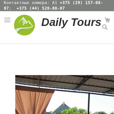
Skip
Контактные номера: А1
+375 (29) 157-08-
to
07
;
+375 (44) 520-08-07
Content
Daily Tours
Мо
По