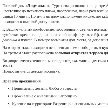
«Людмила»
Гостевой дом
на Тургенева расположен в центре А
Расстояние до песчаного пляжа, набережной, парка развлечени
рынка 10 минут. По пути на пляж расположено множество каф
находится в шаговой доступности.
К Вашим услугам комфортные, просторные и светлые номера.
тумбочки, кресло или диван, платяной шкаф, стулья, сейф, те
раковина в номере
. В номере возможны доп. места, за дополни
кух
На втором этаже находится оснащенная всем необходимым
большая открытая терраса д
На третьем этаже расположена
детская 
Во дворе имеется тенистое место для отдыха, мангал,
Wi-Fi.
Предоставляется детская кроватка.
Правила проживания
Принимаем с детьми: Любого возраста
Проживание с животными: Запрещено
Курение на территории: Разрешено в специальных места