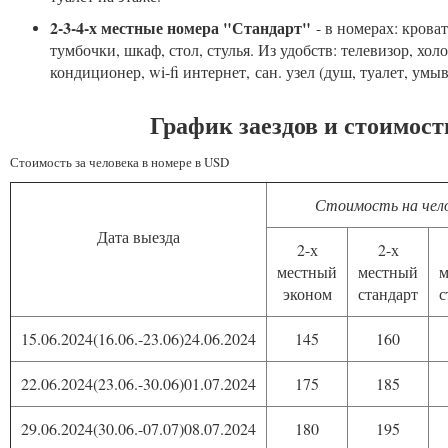
2-3-4-х местные номера "Стандарт"
- в номерах: крова
тумбочки, шкаф, стол, стулья. Из удобств: телевизор, хол
кондиционер, wi-fi интернет, сан. узел (душ, туалет, ум
График заездов и стоимост
Стоимость за человека в номере в USD
Стоимость на чело
Дата выезда
2-х
2-х
местный
местный
м
эконом
стандарт
с
15.06.2024(16.06.-23.06)24.06.2024
145
160
22.06.2024(23.06.-30.06)01.07.2024
175
185
29.06.2024(30.06.-07.07)08.07.2024
180
195