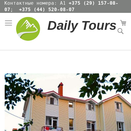
Skip
Контактные номера: А1
+375 (29) 157-08-
to
07
;
+375 (44) 520-08-07
Content
Daily Tours
Мо
По