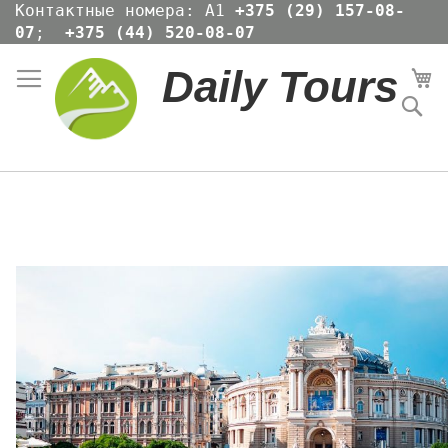
Skip
Контактные номера: А1
+375 (29) 157-08-
to
07
;
+375 (44) 520-08-07
Content
Daily Tours
Мо
По