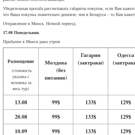
Убедительная просьба рассчитывать габариты покупок, если Вам кажетс
что Ваша покупка значительно дешевле, чем в Беларуси – то Вам кажет
Отправление в Минск. Ночной переезд.
17.08 Понедельник
Прибытие в Минск рано утром
Гагарин
Одесса
Размещение
Молдова
(завтраки)
(завтрак
(без
(стоимость
указана с
питания)
человека за
весь тур)
13.08
99$
133$
129$
20.08
99$
133$
129$
10.09
99$
133$
129$