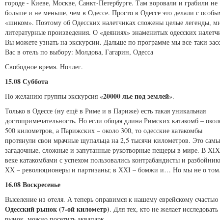
городе - Киеве, Москве, Санкт-Петербурге. Там воровали и грабили не
больше и не меньше, чем в Одессе. Просто в Одессе это делали с особы
«шиком». Поэтому об Одесских налетчиках сложены целые легенды, м
литературные произведения. О «деяниях» знаменитых одесских налетч
Вы можете узнать на экскурсии. Дальше по программе мы все-таки зас
Вас в отель по выбору: Молдова, Гагарин, Одесса
Свободное время. Ночлег.
15.08 Суббота
20000 лье под землей
По желанию группы экскурсия «
».
Только в Одессе (ну ещё в Риме и в Париже) есть такая уникальная
достопримечательность. Но если общая длина Римских катакомб – окол
500 километров, а Парижских – около 300, то одесские катакомбы
протянули свои мрачные щупальца на 2,5 тысячи километров. Это самы
загадочные, сложные и запутанные рукотворные пещеры в мире. В XIX
веке катакомбами с успехом пользовались контрабандисты и разбойник
ХХ – революционеры и партизаны; в ХХІ – бомжи и… Но мы не о том
16.08 Воскресенье
Выселение из отеля. А теперь оправимся к нашему еврейскому счастью
Одесский рынок (7-ой километр)
. Для тех, кто не желает исследовать
рынок, можно посетить аквапарк.