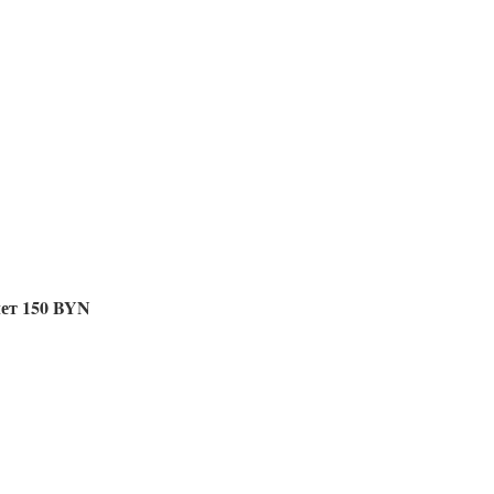
лет 150 BYN
мещение +180$