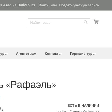
ем вас на DailyTours
Войти
Создать учётную запись
Моя ко
Поиск
Поиск
туры
Агентствам
Контакты
Горящие туры
ь «Рафаэль»
в
.
ЕСТЬ В НАЛИЧИИ
SKU
Отель «Рафаэль»