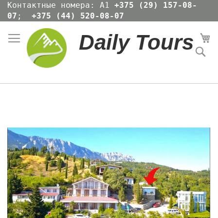
Skip
Контактные номера: А1
+375 (29) 157-08-
to
07
;
+375 (44) 520-08-07
Content
Daily Tours
Мо
По