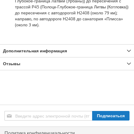
Глубокое-граница Латвии (Урбаны)) до пересечения с
трассой Р45 (Полоцк-Глубокое-граница Литвы (Котловка))
до пересечения с автодорогой Н2408 (около 79 км);
направо, по автодороге Н2408 до санатория «Плисса»
(около 3 км).
Дополнительная информация
Отзывы
Подписаться
Подписаться
на
нашу
рассылку:
Политика конфиденциальности