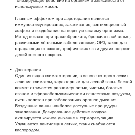
тонизирующее действие на организм в зависимости от
используемых масел.
Главным эффектом при аэротерапии является
иммуностимулирование, закаливание, вентиляционный
эффект и воздействие на нервную систему организма.
Метод показан при тра­хе­об­рон­хи­те, брон­хи­аль­ной ас­т­ме,
раз­лич­ны­ми лё­гоч­ны­ми за­бо­ле­ва­ния­ми, ОРЗ, также для
стра­даю­щих от ожо­гов, тро­фи­че­ских язв и дру­гих по­вре­ж­
де­ний кож­но­го по­кро­ва.
Дасотерапия
Один из видов климатотерапии, в основе которого лежит
лечение климатом, характерным для лесной зоны. Лесной
климат отличается равномерностью, чистым, богатым
озоном и эфирнобальзамическими веществами воздухом,
очень полезен при заболеваниях органов дыхания.
Воздушные ванны наиболее доступные процедуры
закаливания. Дозированное действие воздуха
активируется кожное дыхание и терморегуляцию.
Улучшается вентиляция легких, ткани снабжаются
кислородом.