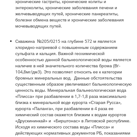
хронические гастриты, хронические колиты и
энтероколиты, хронические заболевания печени и
желчевыводящих путей, хронические панкреатиты,
болезни обмена веществ и хронические заболевания
мочевыводящих путей.
Скважина №205/0215 на глубине 572 м
является
хлоридно-натриевой с повышенным содержанием
сульфата и кальция. Важной геохимической
особенностью данной бальнеологической воды является
наличие в ней значительного количества брома (Вr-
104,8мг/дм3). Это позволяет относить ее к категории
бромных минеральных вод. Данные обстоятельства
существенным образом увеличивают бальнеологическую
ценность воды. Минеральная бальнеологическая вода
«Плисса» при разбавлении в 1,7-1,8 раза максимально
близка к минеральной воде курорта «Старая Русса»,
курорта «Паланга», при разбавлении в 4 раза ее
химический состав окажется близким к водам курортов
«Друскининкай» и «Бирштонас» в Литовской республике.
Исходя из химического состава воды «Плисса» и
действующих нормативных документов РБ, показаниями