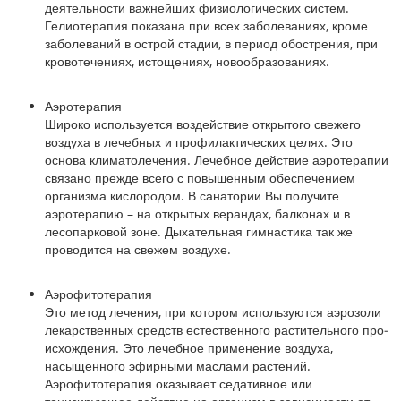
деятельности важнейших физиологических систем.
Гелиотерапия показана при всех заболеваниях, кроме
заболеваний в острой стадии, в период обострения, при
кровотечениях, истощениях, новообразованиях.
Аэротерапия
Широко используется воздействие открытого свежего
воздуха в лечебных и профилактических целях. Это
основа климатолечения. Лечебное действие аэротерапии
связано прежде всего с повышенным обеспечением
организма кислородом. В санатории Вы получите
аэротерапию – на открытых верандах, балконах и в
лесопарковой зоне. Дыхательная гимнастика так же
проводится на свежем воздухе.
Аэрофитотерапия
Это ме­тод ле­че­ния, при ко­то­ром ис­поль­зу­ют­ся аэ­ро­зо­ли
ле­кар­ст­вен­ных средств ес­те­ст­вен­но­го рас­ти­тель­но­го про­
ис­хо­ж­де­ния. Это лечебное применение воздуха,
насыщенного эфирными маслами растений.
Аэрофитотерапия оказывает седативное или