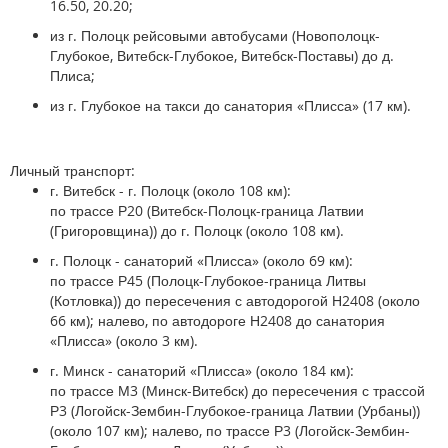
16.50, 20.20;
из г. Полоцк рейсовыми автобусами (Новополоцк-
Глубокое, Витебск-Глубокое, Витебск-Поставы) до д.
Плиса;
из г. Глубокое на такси до санатория «Плисса» (17 км).
Личный транспорт:
г. Витебск - г. Полоцк (около 108 км):
по трассе Р20 (Витебск-Полоцк-граница Латвии
(Григоровщина)) до г. Полоцк (около 108 км).
г. Полоцк - санаторий «Плисса» (около 69 км):
по трассе Р45 (Полоцк-Глубокое-граница Литвы
(Котловка)) до пересечения с автодорогой Н2408 (около
66 км); налево, по автодороге Н2408 до санатория
«Плисса» (около 3 км).
г. Минск - санаторий «Плисса» (около 184 км):
по трассе М3 (Минск-Витебск) до пересечения с трассой
Р3 (Логойск-Зембин-Глубокое-граница Латвии (Урбаны))
(около 107 км); налево, по трассе Р3 (Логойск-Зембин-