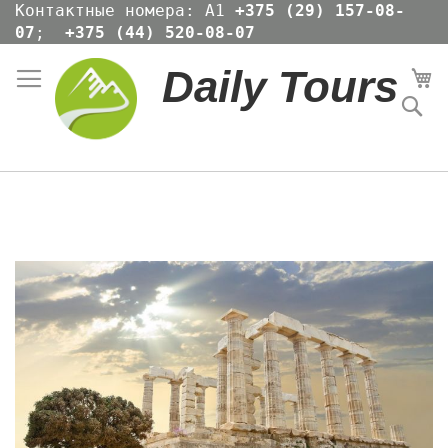
Skip
Контактные номера: А1
+375 (29) 157-08-
to
07
;
+375 (44) 520-08-07
Content
Daily Tours
Мо
По