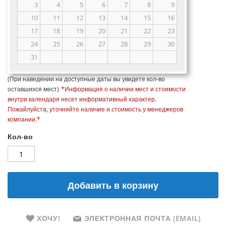
3
4
5
6
7
8
9
10
11
12
13
14
15
16
17
18
19
20
21
22
23
24
25
26
27
28
29
30
31
(При наведении на доступные даты вы увидете кол-во
оставшихся мест)
*Информация о наличии мест и стоимости
внутри календаря несет информативный характер.
Пожайлуйста, уточняйте наличие и стоимость у менеджеров
компании.*
Кол-во
Добавить в корзину
ХОЧУ!
ЭЛЕКТРОННАЯ ПОЧТА (EMAIL)